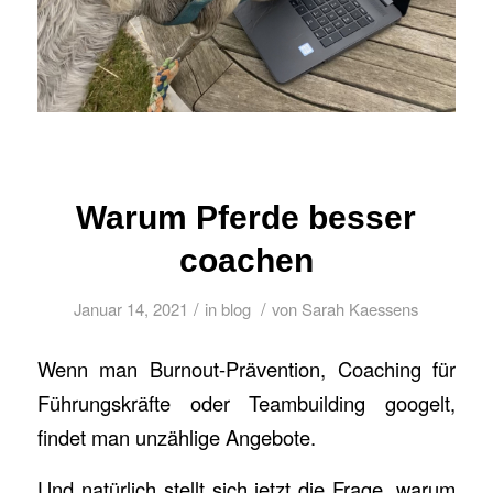
Warum Pferde besser
coachen
/
/
Januar 14, 2021
in
blog
von
Sarah Kaessens
Wenn man Burnout-Prävention, Coaching für
Führungskräfte oder Teambuilding googelt,
findet man unzählige Angebote.
Und natürlich stellt sich jetzt die Frage, warum