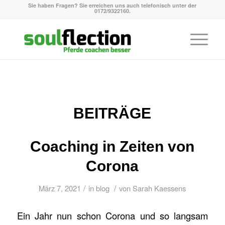
Sie haben Fragen? Sie erreichen uns auch telefonisch unter der
0172/9322160.
BEITRÄGE
Coaching in Zeiten von
Corona
/
/
März 7, 2021
in
blog
von
Sarah Kaessens
Ein Jahr nun schon Corona und so langsam